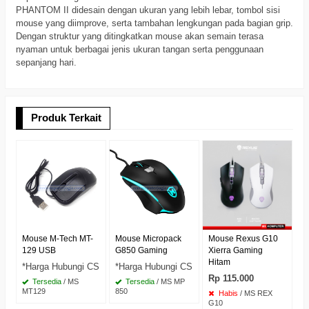
PHANTOM II didesain dengan ukuran yang lebih lebar, tombol sisi
mouse yang diimprove, serta tambahan lengkungan pada bagian grip.
Dengan struktur yang ditingkatkan mouse akan semain terasa
nyaman untuk berbagai jenis ukuran tangan serta penggunaan
sepanjang hari.
Produk Terkait
M
U
*
Y
Mouse M-Tech MT-
Mouse Micropack
Mouse Rexus G10
129 USB
G850 Gaming
Xierra Gaming
Hitam
*Harga Hubungi CS
*Harga Hubungi CS
Rp 115.000
Tersedia
/ MS
Tersedia
/ MS MP
MT129
850
Habis
/ MS REX
G10